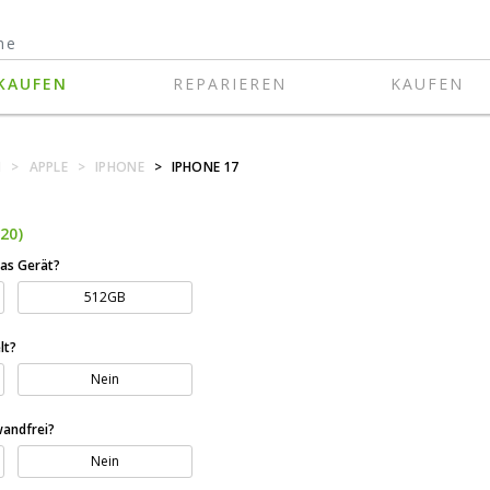
KAUFEN
REPARIEREN
KAUFEN
N
>
APPLE
>
IPHONE
>
IPHONE 17
20)
das Gerät?
512GB
lt?
Nein
wandfrei?
Nein